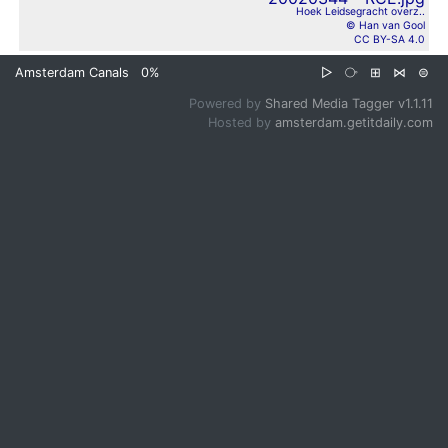
Hoek Leidsegracht overz..
© Han van Gool
CC BY-SA 4.0
Amsterdam Canals
0%
▷
⧂
⊞
⋈
⊜
Powered by
Shared Media Tagger v1.1.11
Hosted by
amsterdam.getitdaily.com