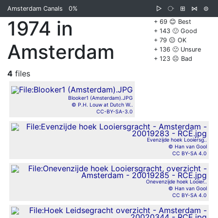
Amsterdam Canals
0%
▷
⧂
⊞
⋈
⊜
1974 in
+ 69 😊 Best
+ 143 🙂 Good
+ 79 😐 OK
Amsterdam
+ 136 🙁 Unsure
+ 123 ☹️ Bad
4
files
Blooker1 (Amsterdam).JPG
© P.H. Louw at Dutch W..
CC-BY-SA-3.0
Evenzijde hoek Looiersg..
© Han van Gool
CC BY-SA 4.0
Onevenzijde hoek Looier..
© Han van Gool
CC BY-SA 4.0