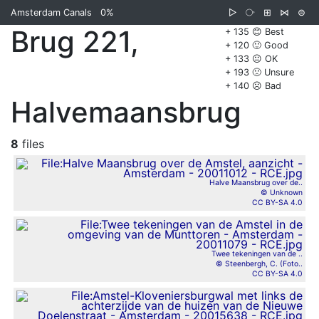
Amsterdam Canals
0%
▷
⧂
⊞
⋈
⊜
Brug 221,
+ 135 😊 Best
+ 120 🙂 Good
+ 133 😐 OK
+ 193 🙁 Unsure
+ 140 ☹️ Bad
Halvemaansbrug
8
files
Halve Maansbrug over de..
© Unknown
CC BY-SA 4.0
Twee tekeningen van de ..
© Steenbergh, C. (Foto..
CC BY-SA 4.0