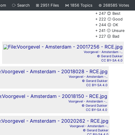
dom
⧂
Search
⊞
2951
Files
⋈
1856
Topics
⊜
268585
Votes
+ 247 😊 Best
+ 222 🙂 Good
+ 244 😐 OK
+ 241 🙁 Unsure
+ 227 ☹️ Bad
Voorgevel - Amsterdam -..
© Gerard Dukker
CC BY-SA 4.0
Voorgevel - Amsterdam -..
© Gerard Dukker
CC BY-SA 4.0
Voorgevel - Amsterdam -..
© Gerard Dukker
CC BY-SA 4.0
Voorgevel - Amsterdam -..
© Gerard Dukker
CC BY-SA 4.0