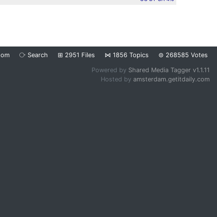
dom
⧂
Search
⊞
2951
Files
⋈
1856
Topics
⊜
268585
Votes
Powered by
Shared Media Tagger v1.1.11
Hosted by
amsterdam.getitdaily.com