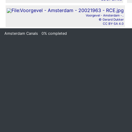
Voorgevel - Amsterdam -..
© Gerard Dukker
CC BY-SA 4.0
Amsterdam Canals
0%
completed