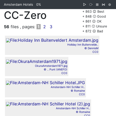
Amsterdam Hotels
0%
▷
⧂
⊞
⋈
⊜
CC-Zero
+ 863 😊 Best
+ 848 🙂 Good
+ 861 😐 OK
56
files , pages:
1
2
3
+ 811 🙁 Unsure
+ 872 ☹️ Bad
Holiday Inn Buitenvelde..
© DennisM
CC0
OkuraAmsterdam1971.jpg
© .. Punt (ANEFO)
CC0
Amsterdam-NH Schiller H..
© Romaine
CC0
Amsterdam-NH Schiller H..
© Romaine
CC0