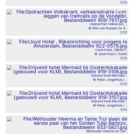
CC0
Opdrachten Volkskrant, ..
© Wim van Rossem for A..
CC0
Lloyd Hotel , Rijksinri..
© Joost Evers / Anefo
CC0
Drijvend hotel Mermaid ..
© Pieter Jongerhuis / ..
CC0
Drijvend hotel Mermaid ..
© Pieter Jongerhuis / ..
CC0
Wethouder Heerma en Tan..